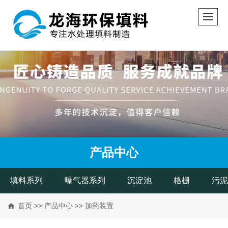
产品中心
填料系列
曝气器系列
沉淀池
格栅
污泥
首页
>>
产品中心
>>
加药装置